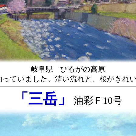
岐阜県 ひるがの高原
釣っていました、清い流れと、桜がきれい
「三岳」
油彩Ｆ10号