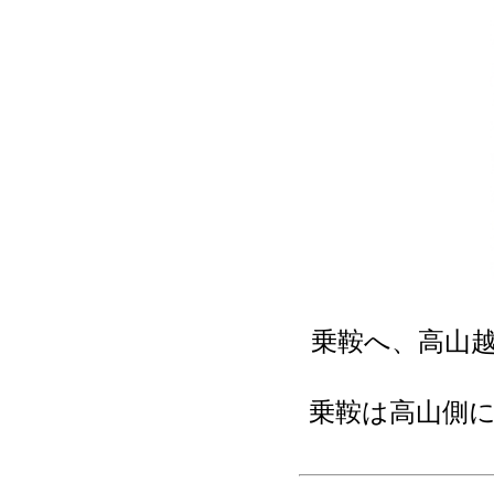
乗鞍へ、高山
乗鞍は高山側