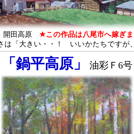
 開田高原
★この作品は八尾市へ嫁ぎまし
さは「大きい・・！ いいかたちですが
「鍋平高原」
油彩Ｆ6号