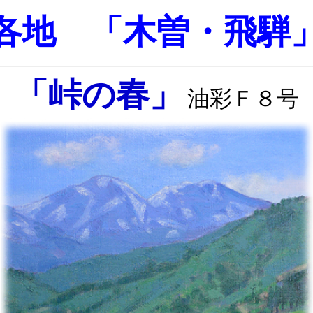
各地 「木曽・飛騨
「峠の春」
油彩Ｆ８号