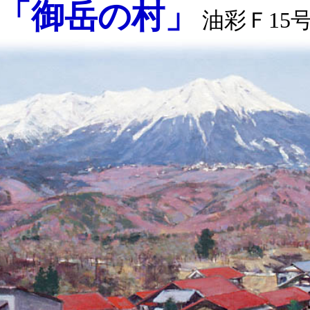
「御岳の村」
油彩Ｆ15