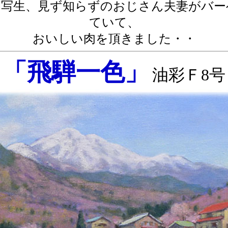
の写生、見ず知らずのおじさん夫妻がバー
ていて、
おいしい肉を頂きました・・
「飛騨一色」
油彩Ｆ8号