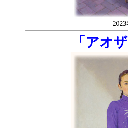
20
「アオザ