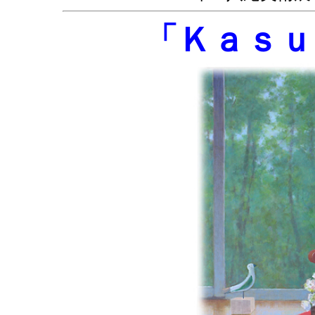
「Ｋａｓｕ