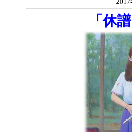
20
「休譜