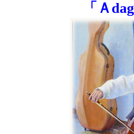
「Ａdag