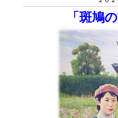
２０２
「斑鳩の