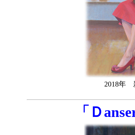
2018
「Ｄanse